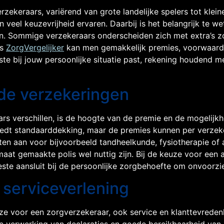
ekeraars, variërend van grote landelijke spelers tot kleine
eel keuzevrijheid ervaren. Daarbij is het belangrijk te we
n. Sommige verzekeraars onderscheiden zich met extra’s z
ls
ZorgVergelijker
kan men gemakkelijk premies, voorwaarden
este bij jouw persoonlijke situatie past, rekening houdend m
de verzekeringen
rs verschillen, is de hoogte van de premie en de mogelijk
 biedt standaarddekking, maar de premies kunnen per verzek
en aan voor bijvoorbeeld tandheelkunde, fysiotherapie of 
maat gemaakte polis wel nuttig zijn. Bij de keuze voor een a
beste aansluit bij de persoonlijke zorgbehoefte om onvoorz
 serviceverlening
uze voor een zorgverzekeraar, ook service en klanttevrede