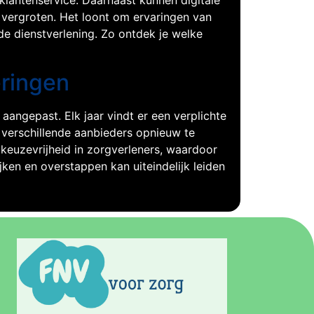
lantenservice. Daarnaast kunnen digitale
 vergroten. Het loont om ervaringen van
de dienstverlening. Zo ontdek je welke
ringen
angepast. Elk jaar vindt er een verplichte
 verschillende aanbieders opnieuw te
 keuzevrijheid in zorgverleners, waardoor
jken en overstappen kan uiteindelijk leiden