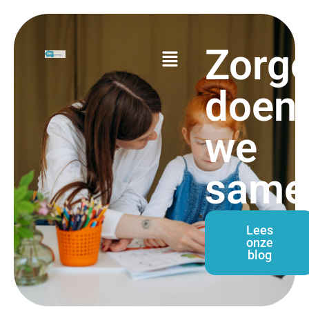
Zorg
doen
we
same
Lees
onze
blog